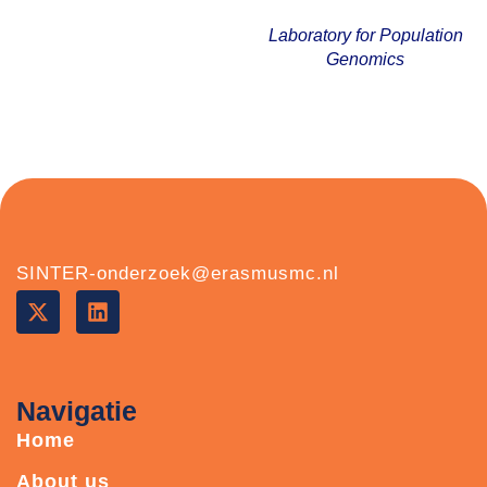
Laboratory for Population
Genomics
SINTER-onderzoek@erasmusmc.nl
Navigatie
Home
About us